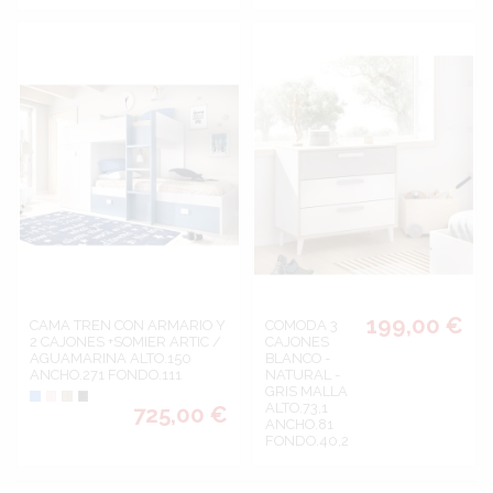
199,00 €
CAMA TREN CON ARMARIO Y
COMODA 3
2 CAJONES +SOMIER ARTIC /
CAJONES
AGUAMARINA ALTO.150
BLANCO -
ANCHO.271 FONDO.111
NATURAL -
GRIS MALLA
Azul
Rosa
Roble
Gris GU
ALTO.73,1
725,00 €
ANCHO.81
FONDO.40,2