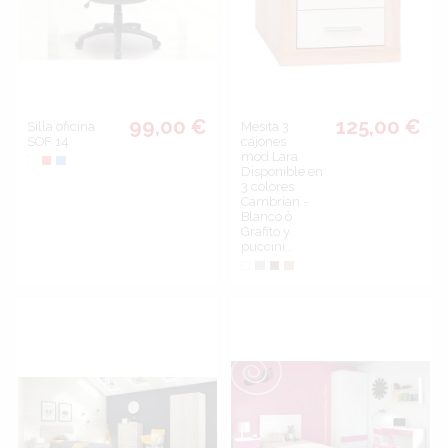
99,00 €
125,00 €
Silla oficina
Mesita 3
SOF 14
cajones
mod.Lara
Blanco
Rojo
Azul
Disponible en
3 colores
Cambrian -
Blanco ò
Grafito y
puccini...
Blanco
Grafito
Cambrian
Roble