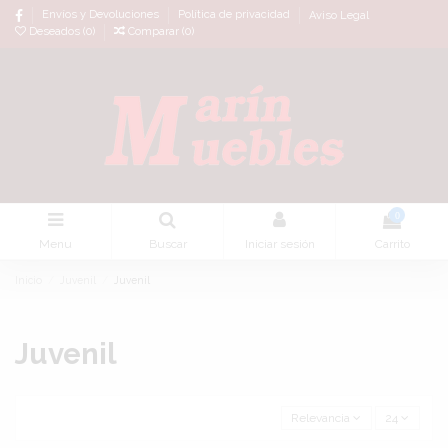
Envíos y Devoluciones
Política de privacidad
Aviso Legal
Deseados (
0
)
Comparar (
0
)
0
Menu
Buscar
Iniciar sesión
Carrito
Inicio
Juvenil
Juvenil
Juvenil
Relevancia
24