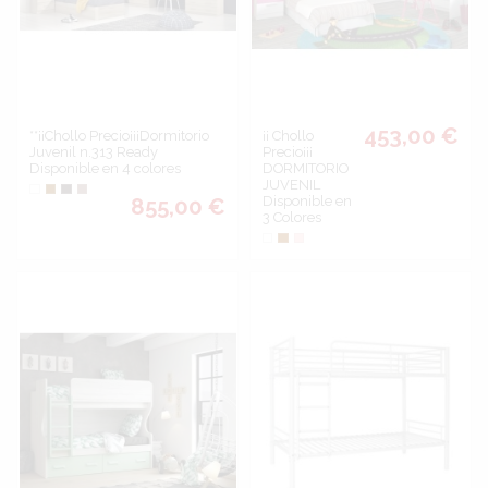
453,00 €
**¡¡Chollo Precio¡¡¡Dormitorio
¡¡ Chollo
Juvenil n.313 Ready
Precio¡¡¡
Disponible en 4 colores
DORMITORIO
JUVENIL
Blanco
Cerezo
Wengué
Cambrian
Disponible en
855,00 €
3 Colores
Blanco
Marrón
Rosa