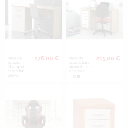
176,00 €
215,00 €
Mesa de
Mesa de
estudio
estudio Lara
Champions
disponible en
cambrian-
2 colores
Blanco
Blanco
Grafito
Cambrian