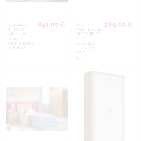
841,00 €
289,00 €
litera Lider-
LITERA
144 color
MOD.TERUEL
hibernian-
DISPONIBLE
musgo
EN 2
(somieres eco
COLORES
incluidos)
BLANCO Y
GRIS
Gris
Blanco