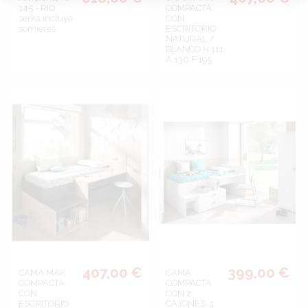
145 - RIO
COMPACTA
serka incluye
CON
somieres
ESCRITORIO
NATURAL /
BLANCO H.111
A.136 F.195
407,00 €
399,00 €
CAMA MAK
CAMA
COMPACTA
COMPACTA
CON
CON 2
ESCRITORIO
CAJONES, 1