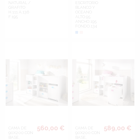
NATURAL /
ESCRITORIO
GRAFITO
BLANCO Y
H.111 A.136
OCEANO
F.195
ALTO.95
ANCHO.195
FONDO.134
Azul
Rosa
560,00 €
589,00 €
CAMA DE
CAMA DE
90X200 CON
90X200 CON
BASE,
BASE,