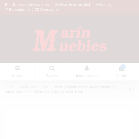
Envíos y Devoluciones
Política de privacidad
Aviso Legal
Deseados (
0
)
Comparar (
0
)
0
Menu
Buscar
Iniciar sesión
Carrito
Inicio
mesitas dormitorio
Mesita 3 cajones mod.Lara Disponible en 3
colores Cambrian -Blanco ò Grafito y puccini -textil