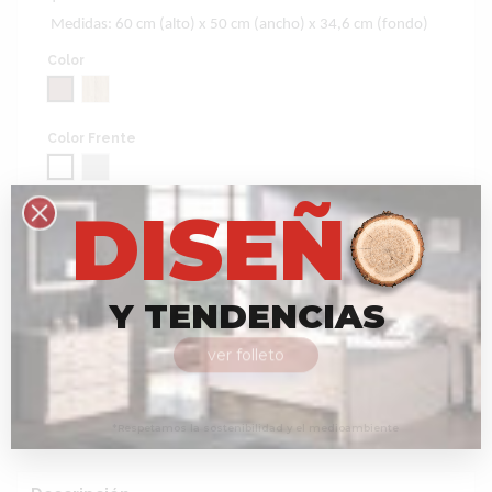
Medidas: 60 cm (alto) x 50 cm (ancho) x 34,6 cm (fondo)
Color
Cambrian
Roble
Color Frente
Blanco
Grafito
D
I
S
E
Ñ
Añadir al carrito
Y
T
E
N
D
E
N
C
I
A
S
ver folleto
*Respetamos
la
sostenibilidad
y
el
medioambiente