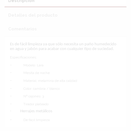
Descripción
Detalles del producto
Comentarios
Es de fácil limpieza ya que sólo necesita un paño humedecido
en agua y jabón para acabar con cualquier tipo de suciedad.
Especificaciones:
-
Modelo: Lara
-
Mesita de noche
-
Material: melamina de alta calidad
-
Color: cambria / blanco
-
Nº cajones: 3
-
Tirador plateado
-
Herrajes metálicos
-
De fácil limpieza
Sin reseñas