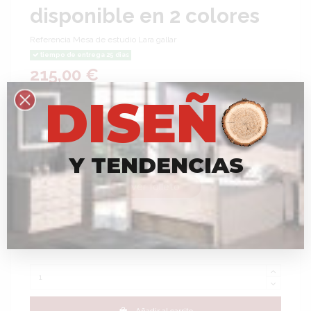
disponible en 2 colores
Referencia
Mesa de estudio Lara gallar
tiempo de entrega 25 dias
215,00 €
Impuestos incluidos
D
I
S
E
Ñ
Mesa de estudio completa con tres cajones donde se puede
almacenar todo lo necesario. Disponible en cambria-grafito y
cambria-blanco. Combínalo con la serie juvenil Lara y crea un
dormitorio de ensueño para tu pequeño. Mueble KIT
Y
T
E
N
D
E
N
C
I
A
S
Color
Cambrian
ver folleto
Color Frente
Blanco
Grafito
*Respetamos
la
sostenibilidad
y
el
medioambiente