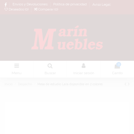
Envíos y Devoluciones
Política de privacidad
Aviso Legal
Deseados (
0
)
Comparar (
0
)
0
Menu
Buscar
Iniciar sesión
Carrito
Inicio
Despacho
Mesa de estudio Lara disponible en 2 colores