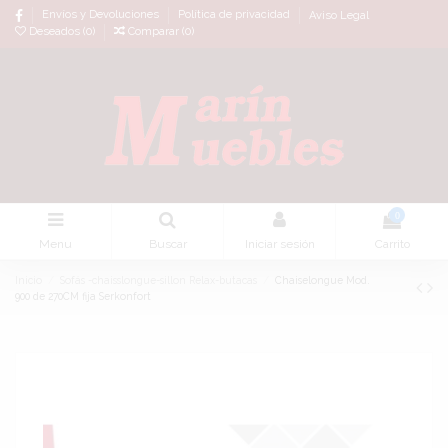
Envíos y Devoluciones
Política de privacidad
Aviso Legal
Deseados (
0
)
Comparar (
0
)
0
Menu
Buscar
Iniciar sesión
Carrito
Inicio
Sofás -chaisslongue-sillon Relax-butacas
Chaiselongue Mod.
900 de 270CM fija Serkonfort