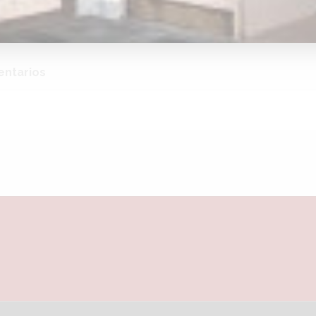
*Respetamos
la
sostenibilidad
y
el
medioambiente
ntarios