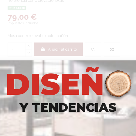
Referencia
cetro elevable texas
In Stock
79,00 €
Impuestos incluidos
Mesa centro elevable color cañón
Añadir al carrito
D
I
S
E
Ñ
Y
T
E
N
D
E
N
C
I
A
S
ver folleto