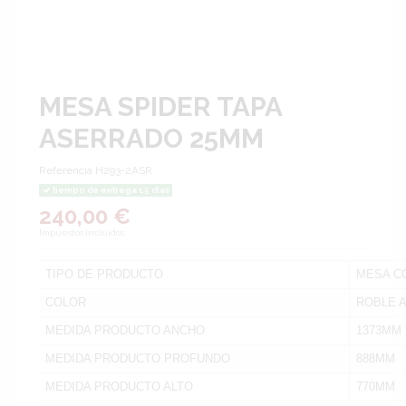
MESA SPIDER TAPA
ASERRADO 25MM
Referencia
H293-2ASR
tiempo de entrega 15 dias
240,00 €
Impuestos incluidos
TIPO DE PRODUCTO
MESA C
COLOR
ROBLE 
MEDIDA PRODUCTO ANCHO
1373MM
MEDIDA PRODUCTO PROFUNDO
888MM
MEDIDA PRODUCTO ALTO
770MM