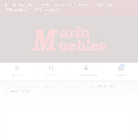
Envíos y Devoluciones
Política de privacidad
Aviso Legal
Deseados (
0
)
Comparar (
0
)
0
Menu
Buscar
Iniciar sesión
Carrito
Inicio
Mesas y Sillas
Mesas comedor y centro
MESA SPIDER TAPA
ASERRADO 25MM