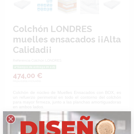
Colchón LONDRES
muelles ensacados ¡¡Alta
Calidad¡¡
Referencia
Colchón LONDRES
tiempo de entrega 20 a 25
474,00 €
Impuestos incluidos
Colchón de núcleo de Muelles Ensacados con BOX, es
un refuerzo perimetral en todo el contorno del colchón
para mayor firmeza, junto a las planchas amortiguadoras
en ambos lados.
Sistema tapa a tapa tejido strech alto gramaje muy
D
I
S
E
Ñ
suave, acolchado Viscoelástico alta densidad más etter
súper-soft y fibras thermo que mejora la circulación del
aire. Se adapta al contorno del cuerpo en función del
peso volviendo siempre a su postura natural de forma