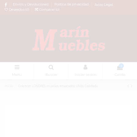
Envíos y Devoluciones
Política de privacidad
Aviso Legal
Deseados (
0
)
Comparar (
0
)
0
Menu
Buscar
Iniciar sesión
Carrito
Inicio
Colchón LONDRES muelles ensacados ¡¡Alta Calidad¡¡