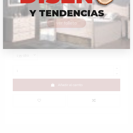
lenta y suave en ambas caras. Proporcionando una
superficie perfecta para las cervicales para mayor
Y
T
E
N
D
E
N
C
I
A
S
descanso durante la noche. Efecto nube e
independencia de lechos. Platabanda acolchada en
tejido jaquar blanco, asas horizontales tamaño grande
ver folleto
bordadas y burlete de diseño a juego.
Altura total del colchón 30 cm aprox.
*Respetamos
la
sostenibilidad
y
el
medioambiente
Medidas colchones
Añadir al carrito