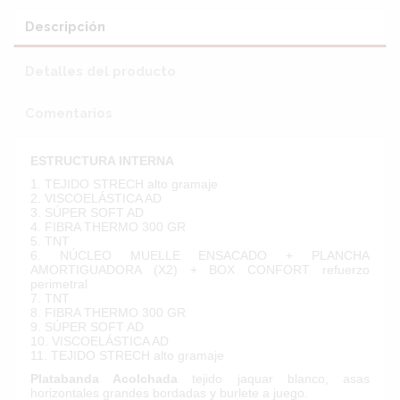
Descripción
Detalles del producto
Comentarios
ESTRUCTURA INTERNA
1. TEJIDO STRECH alto gramaje
2. VISCOELÁSTICA AD
3. SÚPER SOFT AD
4. FIBRA THERMO 300 GR
5. TNT
6. NÚCLEO MUELLE ENSACADO + PLANCHA
AMORTIGUADORA (X2) + BOX CONFORT refuerzo
perimetral
7. TNT
8. FIBRA THERMO 300 GR
9. SÚPER SOFT AD
10. VISCOELÁSTICA AD
11. TEJIDO STRECH alto gramaje
Platabanda Acolchada
tejido jaquar blanco
,
asas
horizontales grandes bordadas y burlete a juego.