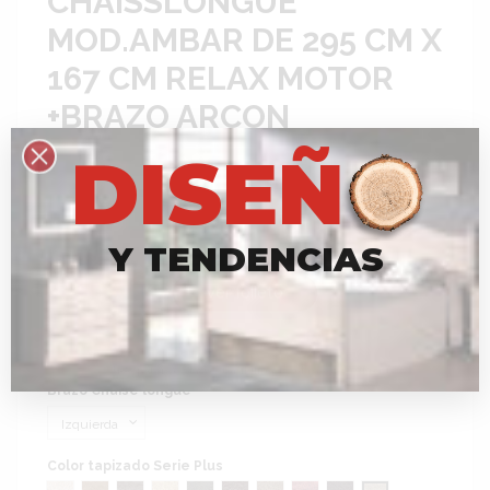
CHAISSLONGUE
MOD.AMBAR DE 295 CM X
167 CM RELAX MOTOR
+BRAZO ARCON
D
I
S
E
Ñ
Referencia
MOD.AMBAR T.PRIETO
TIEMPO DE ENTREGA 35 DIAS
1.353,00 €
Impuestos incluidos
Y
T
E
N
D
E
N
C
I
A
S
MEDIDAS 295 CM X 167 CM
ver folleto
RELAX MOTOR
TEJIDO AQUA CLEAN ANTIMANCHAS
ARCON EN BRAZO CHAISLONGUE
*Respetamos
la
sostenibilidad
y
el
medioambiente
Brazo Chaise longue
Color tapizado Serie Plus