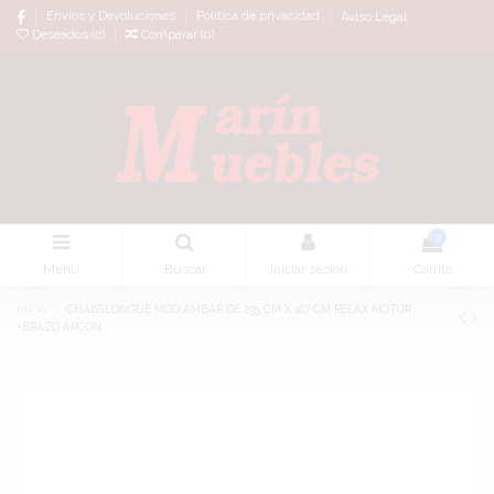
Envíos y Devoluciones
Política de privacidad
Aviso Legal
Deseados (
0
)
Comparar (
0
)
0
Menu
Buscar
Iniciar sesión
Carrito
Inicio
CHAISSLONGUE MOD.AMBAR DE 295 CM X 167 CM RELAX MOTOR
+BRAZO ARCON