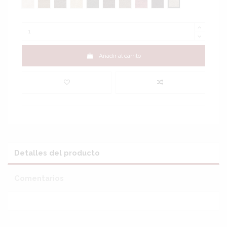
Camelia Blanco
Camelia Cuero
Camelia Choco
Camelia Crema
Camelia Plomo
Camelia óxido
Camelia Savana
Camelia Burdeos
Camelia Negro
NOLIA Piedra
Añadir al carrito
Detalles del producto
Comentarios
Sin reseñas