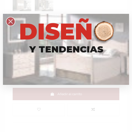
D
I
S
E
Ñ
Armario Córdoba 01
Producto bajo pedido.
499,00 €
Y
T
E
N
D
E
N
C
I
A
S
Impuestos incluidos
ver folleto
Armario 2 puertas correderas en color nelson con franja frontal
en color blanco
*Respetamos
la
sostenibilidad
y
el
medioambiente
Añadir al carrito