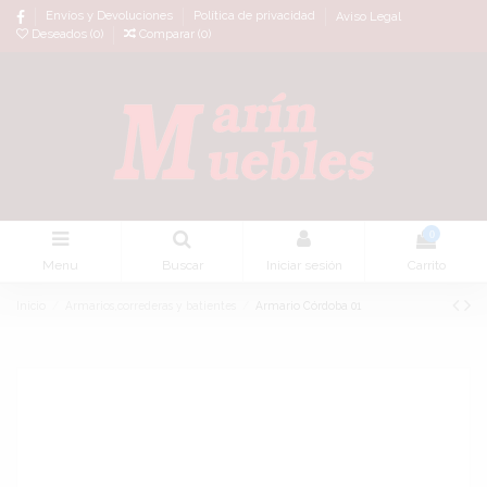
Envíos y Devoluciones
Política de privacidad
Aviso Legal
Deseados (
0
)
Comparar (
0
)
0
Menu
Buscar
Iniciar sesión
Carrito
Inicio
Armarios,correderas y batientes
Armario Córdoba 01